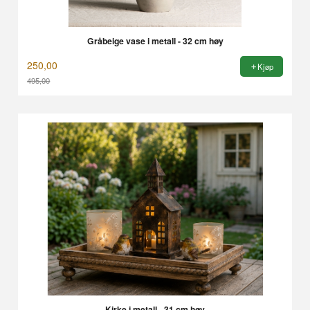
Gråbeige vase i metall - 32 cm høy
250,00
Kjøp
495,00
Rabatt
Kirke i metall - 31 cm høy