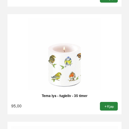
Tema lys - fugleliv - 35 timer
95,00
Kjøp