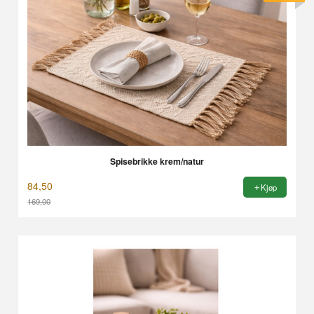
Spisebrikke krem/natur
84,50
Kjøp
169,00
Rabatt