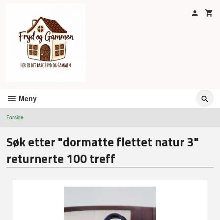
Gå
til
innholdet
Meny
Forside
Søk etter "dormatte flettet natur 3"
returnerte 100 treff