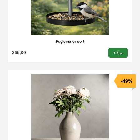
Fuglemater sort
395,00
Kjøp
-49%