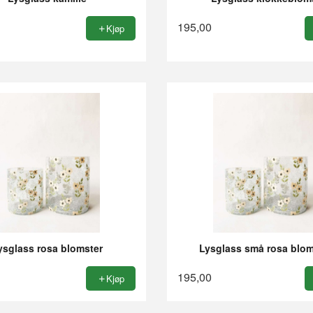
195,00
Kjøp
ysglass rosa blomster
Lysglass små rosa blom
195,00
Kjøp