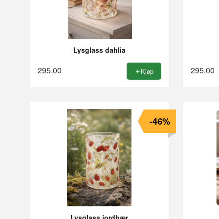
Lysglass dahlia
295,00
295,00
Kjøp
-46%
Lysglass jordbær