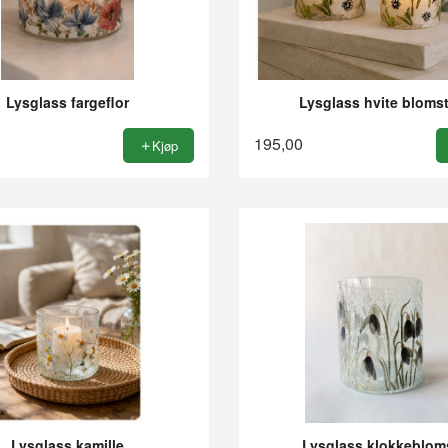
Lysglass fargeflor
Lysglass hvite blomst
195,00
Kjøp
Lysglass kamille
Lysglass klokkeblom