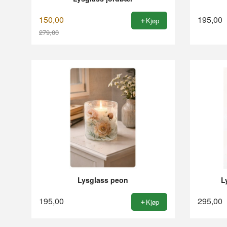
150,00
195,00
Kjøp
279,00
Rabatt
Lysglass peon
L
195,00
295,00
Kjøp