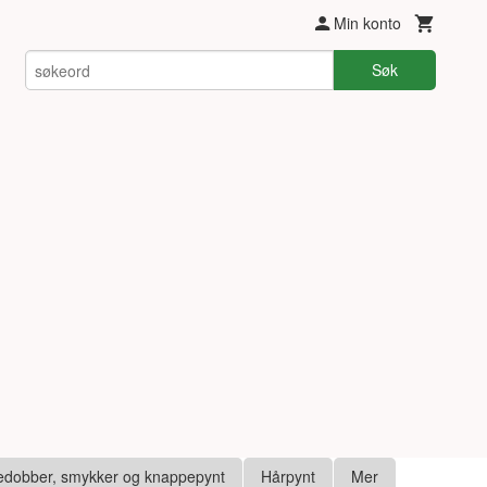
Min konto
Søk
edobber, smykker og knappepynt
Hårpynt
Mer