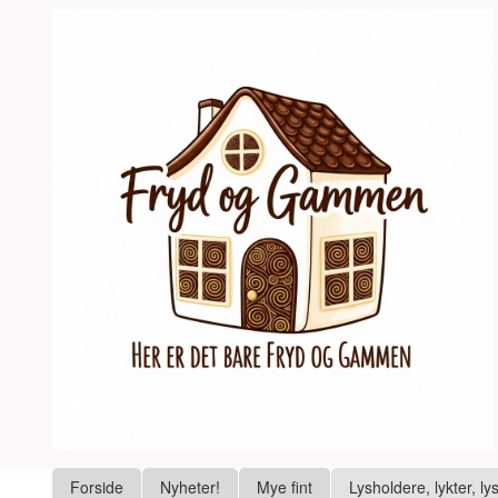
Gå
Lukk
til
innholdet
Produkter
Forside
Nyheter!
Mye fint
Lysholdere, lykter, ly