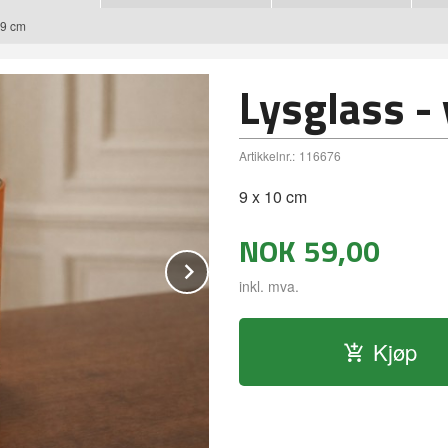
 9 cm
Lysglass -
Artikkelnr.:
116676
9 x 10 cm
NOK
59,00
Next
inkl. mva.
Kjøp