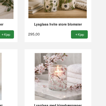
er
Lysglass hvite store blomster
295,00
Kjøp
Kjøp
st
Lysglass med kirsebærgrener