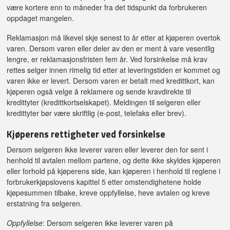
være kortere enn to måneder fra det tidspunkt da forbrukeren
oppdaget mangelen.
Reklamasjon må likevel skje senest to år etter at kjøperen overtok
varen. Dersom varen eller deler av den er ment å vare vesentlig
lengre, er reklamasjonsfristen fem år. Ved forsinkelse må krav
rettes selger innen rimelig tid etter at leveringstiden er kommet og
varen ikke er levert. Dersom varen er betalt med kredittkort, kan
kjøperen også velge å reklamere og sende kravdirekte til
kredittyter (kredittkortselskapet). Meldingen til selgeren eller
kredittyter bør være skriftlig (e-post, telefaks eller brev).
Kjøperens rettigheter ved forsinkelse
Dersom selgeren ikke leverer varen eller leverer den for sent i
henhold til avtalen mellom partene, og dette ikke skyldes kjøperen
eller forhold på kjøperens side, kan kjøperen i henhold til reglene i
forbrukerkjøpslovens kapittel 5 etter omstendighetene holde
kjøpesummen tilbake, kreve oppfyllelse, heve avtalen og kreve
erstatning fra selgeren.
Oppfyllelse
: Dersom selgeren ikke leverer varen på