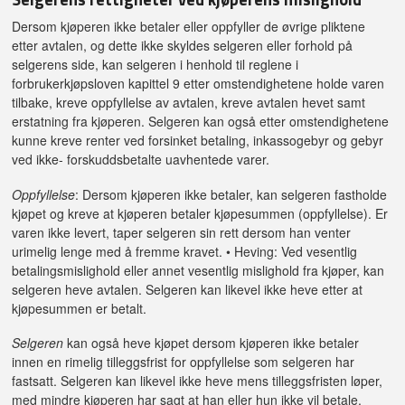
Dersom kjøperen ikke betaler eller oppfyller de øvrige pliktene
etter avtalen, og dette ikke skyldes selgeren eller forhold på
selgerens side, kan selgeren i henhold til reglene i
forbrukerkjøpsloven kapittel 9 etter omstendighetene holde varen
tilbake, kreve oppfyllelse av avtalen, kreve avtalen hevet samt
erstatning fra kjøperen. Selgeren kan også etter omstendighetene
kunne kreve renter ved forsinket betaling, inkassogebyr og gebyr
ved ikke- forskuddsbetalte uavhentede varer.
Oppfyllelse
: Dersom kjøperen ikke betaler, kan selgeren fastholde
kjøpet og kreve at kjøperen betaler kjøpesummen (oppfyllelse). Er
varen ikke levert, taper selgeren sin rett dersom han venter
urimelig lenge med å fremme kravet. • Heving: Ved vesentlig
betalingsmislighold eller annet vesentlig mislighold fra kjøper, kan
selgeren heve avtalen. Selgeren kan likevel ikke heve etter at
kjøpesummen er betalt.
Selgeren
kan også heve kjøpet dersom kjøperen ikke betaler
innen en rimelig tilleggsfrist for oppfyllelse som selgeren har
fastsatt. Selgeren kan likevel ikke heve mens tilleggsfristen løper,
med mindre kjøperen har sagt at han eller hun ikke vil betale.