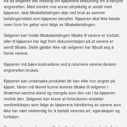
fra da selgeren fikk melding om kjøperens beslutning om å benytte
angreretten. Med mindre noe annet uttrykkelig er avtalt med
kjøperen, skal tilbakebetalingen skje ved bruk av samme
betalingsmiddel som kjøperen benyttet. Kjøperen skal ikke betale
noen form for gebyr som følge av tilbakebetalingen.
Selgeren kan holde tilbakebetalingen tilbake til varene er mottatt,
eller til kjøperen har lagt frem dokumentasjon på at varene er
sendt tilbake. Dette gjelder ikke når selgeren har tilbudt seg å
hente varene.
Kjøperen må bære kostnadene ved å returnere varene dersom
angreretten brukes.
Kjøperen kan undersøke produktet før han eller hun angrer på
kjøpet. Varen må likevel kunne leveres tilbake til selgeren i
tilnærmet samme stand og mengde som den var i da kjøperen
mottok den. Selgeren kan kreve at forbrukeren erstatter
verdireduksjon som følge av kjøperens håndtering av varene som
ikke har vært nødvendig for å fastslå varenes art, egenskaper og
funksjon.