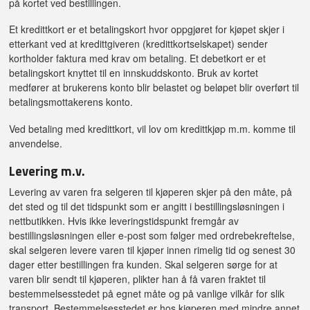
på kortet ved bestillingen.
Et kredittkort er et betalingskort hvor oppgjøret for kjøpet skjer i
etterkant ved at kredittgiveren (kredittkortselskapet) sender
kortholder faktura med krav om betaling. Et debetkort er et
betalingskort knyttet til en innskuddskonto. Bruk av kortet
medfører at brukerens konto blir belastet og beløpet blir overført til
betalingsmottakerens konto.
Ved betaling med kredittkort, vil lov om kredittkjøp m.m. komme til
anvendelse.
Levering m.v.
Levering av varen fra selgeren til kjøperen skjer på den måte, på
det sted og til det tidspunkt som er angitt i bestillingsløsningen i
nettbutikken. Hvis ikke leveringstidspunkt fremgår av
bestillingsløsningen eller e-post som følger med ordrebekreftelse,
skal selgeren levere varen til kjøper innen rimelig tid og senest 30
dager etter bestillingen fra kunden. Skal selgeren sørge for at
varen blir sendt til kjøperen, plikter han å få varen fraktet til
bestemmelsesstedet på egnet måte og på vanlige vilkår for slik
transport. Bestemmelsesstedet er hos kjøperen med mindre annet