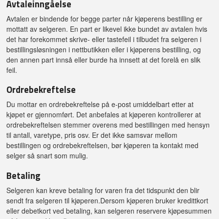
Avtaleinngåelse
Avtalen er bindende for begge parter når kjøperens bestilling er
mottatt av selgeren. En part er likevel ikke bundet av avtalen hvis
det har forekommet skrive- eller tastefeil i tilbudet fra selgeren i
bestillingsløsningen i nettbutikken eller i kjøperens bestilling, og
den annen part innså eller burde ha innsett at det forelå en slik
feil.
Ordrebekreftelse
Du mottar en ordrebekreftelse på e-post umiddelbart etter at
kjøpet er gjennomført. Det anbefales at kjøperen kontrollerer at
ordrebekreftelsen stemmer overens med bestillingen med hensyn
til antall, varetype, pris osv. Er det ikke samsvar mellom
bestillingen og ordrebekreftelsen, bør kjøperen ta kontakt med
selger så snart som mulig.
Betaling
Selgeren kan kreve betaling for varen fra det tidspunkt den blir
sendt fra selgeren til kjøperen.Dersom kjøperen bruker kredittkort
eller debetkort ved betaling, kan selgeren reservere kjøpesummen