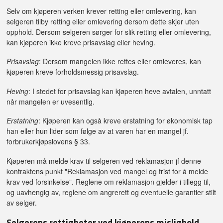
Selv om kjøperen verken krever retting eller omlevering, kan
selgeren tilby retting eller omlevering dersom dette skjer uten
opphold. Dersom selgeren sørger for slik retting eller omlevering,
kan kjøperen ikke kreve prisavslag eller heving.
Prisavslag
: Dersom mangelen ikke rettes eller omleveres, kan
kjøperen kreve forholdsmessig prisavslag.
Heving
: I stedet for prisavslag kan kjøperen heve avtalen, unntatt
når mangelen er uvesentlig.
Erstatning
: Kjøperen kan også kreve erstatning for økonomisk tap
han eller hun lider som følge av at varen har en mangel jf.
forbrukerkjøpslovens § 33.
Kjøperen må melde krav til selgeren ved reklamasjon jf denne
kontraktens punkt "Reklamasjon ved mangel og frist for å melde
krav ved forsinkelse”. Reglene om reklamasjon gjelder i tillegg til,
og uavhengig av, reglene om angrerett og eventuelle garantier stilt
av selger.
Selgerens rettigheter ved kjøperens mislighold