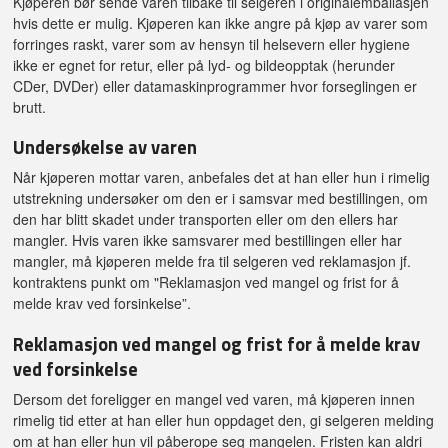
Kjøperen bør sende varen tilbake til selgeren i originalemballasjen
hvis dette er mulig. Kjøperen kan ikke angre på kjøp av varer som
forringes raskt, varer som av hensyn til helsevern eller hygiene
ikke er egnet for retur, eller på lyd- og bildeopptak (herunder
CDer, DVDer) eller datamaskinprogrammer hvor forseglingen er
brutt.
Undersøkelse av varen
Når kjøperen mottar varen, anbefales det at han eller hun i rimelig
utstrekning undersøker om den er i samsvar med bestillingen, om
den har blitt skadet under transporten eller om den ellers har
mangler. Hvis varen ikke samsvarer med bestillingen eller har
mangler, må kjøperen melde fra til selgeren ved reklamasjon jf.
kontraktens punkt om "Reklamasjon ved mangel og frist for å
melde krav ved forsinkelse”.
Reklamasjon ved mangel og frist for å melde krav
ved forsinkelse
Dersom det foreligger en mangel ved varen, må kjøperen innen
rimelig tid etter at han eller hun oppdaget den, gi selgeren melding
om at han eller hun vil påberope seg mangelen. Fristen kan aldri