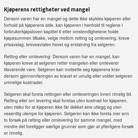
Kjøperens rettigheter ved mangel
Dersom varen har en mangel og dette ikke skyldes kjøperen eller
forhold på kjøperens side, kan kjøperen i henhold til reglene i
forbrukerkjøpsloven kapittel 6 etter omstendighetene holde
kjøpesummen tilbake, velge mellom retting og omlevering, kreve
prisavslag, kreveavtalen hevet og erstatning fra selgeren.
Retting eller omlevering: Dersom varen har en mangel, kan
kjøperen kreve at selgeren retter mangelen eller omleverer
tilsvarende vare. Selgeren kan motsette seg kjøperens krav
dersom gjennomføringen av kravet er umulig eller volder selgeren
urimelige kostnader.
Selgeren skal foreta rettingen eller omleveringen innen rimelig tid.
Retting eller om levering skal foretas uten kostnad for kjøperen,
uten risiko for at kjøperen ikke får dekket sine utlegg og uten
vesentlig ulempe for kjøperen. Selgeren kan ikke foreta mer enn
to forsøk på retting eller omlevering for samme mangel, med
mindre det foreligger særlige grunner som gjør at ytterligere forsøk
er rimelig.