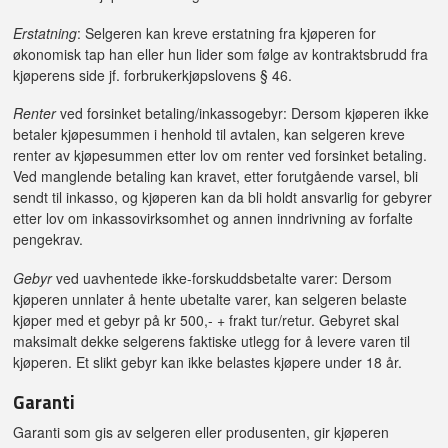
Erstatning
: Selgeren kan kreve erstatning fra kjøperen for
økonomisk tap han eller hun lider som følge av kontraktsbrudd fra
kjøperens side jf. forbrukerkjøpslovens § 46.
Renter
ved forsinket betaling/inkassogebyr: Dersom kjøperen ikke
betaler kjøpesummen i henhold til avtalen, kan selgeren kreve
renter av kjøpesummen etter lov om renter ved forsinket betaling.
Ved manglende betaling kan kravet, etter forutgående varsel, bli
sendt til inkasso, og kjøperen kan da bli holdt ansvarlig for gebyrer
etter lov om inkassovirksomhet og annen inndrivning av forfalte
pengekrav.
Gebyr
ved uavhentede ikke-forskuddsbetalte varer: Dersom
kjøperen unnlater å hente ubetalte varer, kan selgeren belaste
kjøper med et gebyr på kr 500,- + frakt tur/retur. Gebyret skal
maksimalt dekke selgerens faktiske utlegg for å levere varen til
kjøperen. Et slikt gebyr kan ikke belastes kjøpere under 18 år.
Garanti
Garanti som gis av selgeren eller produsenten, gir kjøperen