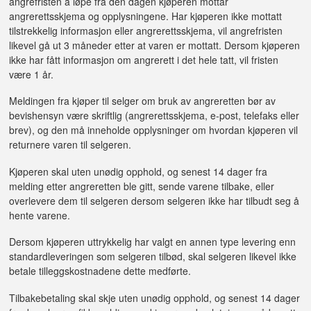
angrefristen å løpe fra den dagen kjøperen mottar
angrerettsskjema og opplysningene. Har kjøperen ikke mottatt
tilstrekkelig informasjon eller angrerettsskjema, vil angrefristen
likevel gå ut 3 måneder etter at varen er mottatt. Dersom kjøperen
ikke har fått informasjon om angrerett i det hele tatt, vil fristen
være 1 år.
Meldingen fra kjøper til selger om bruk av angreretten bør av
bevishensyn være skriftlig (angrerettsskjema, e-post, telefaks eller
brev), og den må inneholde opplysninger om hvordan kjøperen vil
returnere varen til selgeren.
Kjøperen skal uten unødig opphold, og senest 14 dager fra
melding etter angreretten ble gitt, sende varene tilbake, eller
overlevere dem til selgeren dersom selgeren ikke har tilbudt seg å
hente varene.
Dersom kjøperen uttrykkelig har valgt en annen type levering enn
standardleveringen som selgeren tilbød, skal selgeren likevel ikke
betale tilleggskostnadene dette medførte.
Tilbakebetaling skal skje uten unødig opphold, og senest 14 dager