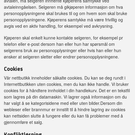
avtalen, må selgeren innhente kjøperens samtykke ved
avtaleinngåelsen. Selgeren må gikjøperen informasjon om hva
personopplysningene skal brukes til og om hvem som skal bruke
personopplysningene. Kjøperens samtykke må være frivillig og
avgis ved en aktiv handling, for eksempel ved avkrysning.
Kjøperen skal enkelt kunne kontakte selgeren, for eksempel pr
telefon eller e-post dersom han eller hun har spørsmål om
selgerens bruk av personopplysninger eller hvis han eller hun
ønsker at selgeren sletter eller endrer personopplysningene.
Cookies
Vår nettbutikk inneholder såkalte cookies. Du kan se deg rundt i
Internettbutikken uten cookies, men du kan ikke handle. Vi bruker
cookies for å håndtere innholdet i din handlekurv. Det er en tekstfil
som lagres på din datamaskin. Vi lagrer også informasjon om du
har valgt å se kategorisidene med eller uten bilder.Dersom din
webleser eller brannmur er innstilt til å hindre lagring av cookies
kan nettsiden slutte å fungere eller du kan få problemer med å
gjennomføre et salg.
Konfliktløsning