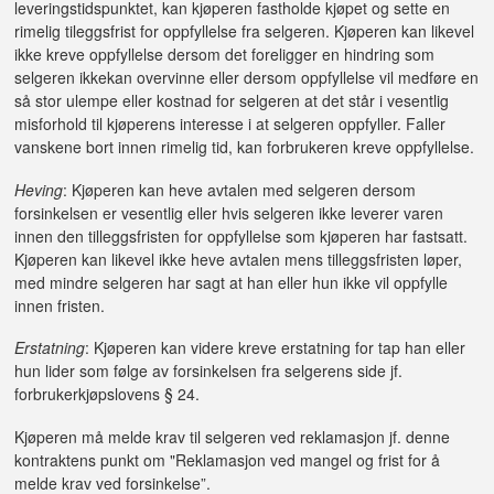
leveringstidspunktet, kan kjøperen fastholde kjøpet og sette en
rimelig tileggsfrist for oppfyllelse fra selgeren. Kjøperen kan likevel
ikke kreve oppfyllelse dersom det foreligger en hindring som
selgeren ikkekan overvinne eller dersom oppfyllelse vil medføre en
så stor ulempe eller kostnad for selgeren at det står i vesentlig
misforhold til kjøperens interesse i at selgeren oppfyller. Faller
vanskene bort innen rimelig tid, kan forbrukeren kreve oppfyllelse.
Heving
: Kjøperen kan heve avtalen med selgeren dersom
forsinkelsen er vesentlig eller hvis selgeren ikke leverer varen
innen den tilleggsfristen for oppfyllelse som kjøperen har fastsatt.
Kjøperen kan likevel ikke heve avtalen mens tilleggsfristen løper,
med mindre selgeren har sagt at han eller hun ikke vil oppfylle
innen fristen.
Erstatning
: Kjøperen kan videre kreve erstatning for tap han eller
hun lider som følge av forsinkelsen fra selgerens side jf.
forbrukerkjøpslovens § 24.
Kjøperen må melde krav til selgeren ved reklamasjon jf. denne
kontraktens punkt om "Reklamasjon ved mangel og frist for å
melde krav ved forsinkelse”.