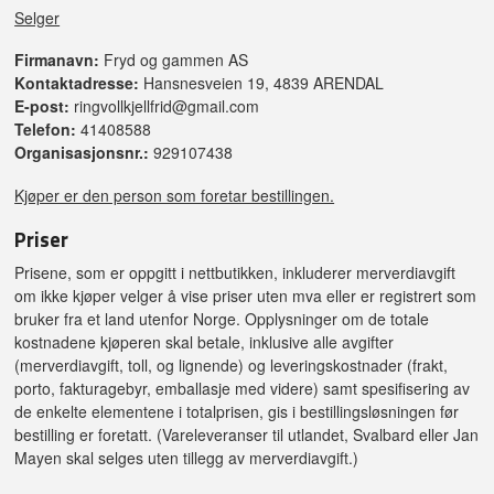
Selger
Firmanavn:
Fryd og gammen AS
Kontaktadresse:
Hansnesveien 19, 4839 ARENDAL
E-post:
ringvollkjellfrid@gmail.com
Telefon:
41408588
Organisasjonsnr.:
929107438
Kjøper er den person som foretar bestillingen.
Priser
Prisene, som er oppgitt i nettbutikken, inkluderer merverdiavgift
om ikke kjøper velger å vise priser uten mva eller er registrert som
bruker fra et land utenfor Norge. Opplysninger om de totale
kostnadene kjøperen skal betale, inklusive alle avgifter
(merverdiavgift, toll, og lignende) og leveringskostnader (frakt,
porto, fakturagebyr, emballasje med videre) samt spesifisering av
de enkelte elementene i totalprisen, gis i bestillingsløsningen før
bestilling er foretatt. (Vareleveranser til utlandet, Svalbard eller Jan
Mayen skal selges uten tillegg av merverdiavgift.)