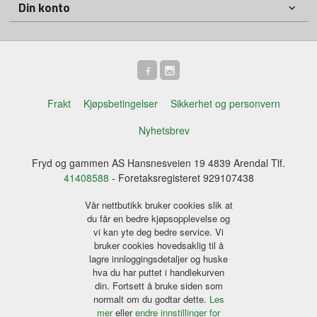
Din konto
Frakt
Kjøpsbetingelser
Sikkerhet og personvern
Nyhetsbrev
Fryd og gammen AS Hansnesveien 19 4839 Arendal Tlf.
41408588
- Foretaksregisteret 929107438
Vår nettbutikk bruker cookies slik at
du får en bedre kjøpsopplevelse og
vi kan yte deg bedre service. Vi
bruker cookies hovedsaklig til å
lagre innloggingsdetaljer og huske
hva du har puttet i handlekurven
din. Fortsett å bruke siden som
normalt om du godtar dette.
Les
mer
eller
endre innstillinger for