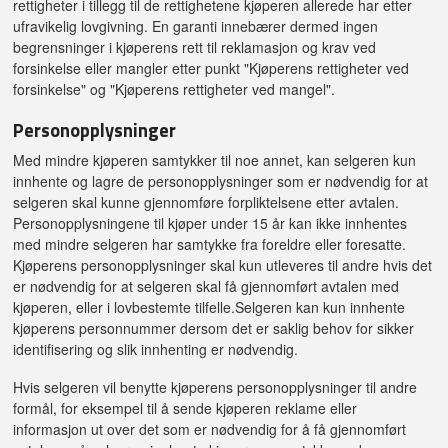
rettigheter i tillegg til de rettighetene kjøperen allerede har etter
ufravikelig lovgivning. En garanti innebærer dermed ingen
begrensninger i kjøperens rett til reklamasjon og krav ved
forsinkelse eller mangler etter punkt "Kjøperens rettigheter ved
forsinkelse" og "Kjøperens rettigheter ved mangel".
Personopplysninger
Med mindre kjøperen samtykker til noe annet, kan selgeren kun
innhente og lagre de personopplysninger som er nødvendig for at
selgeren skal kunne gjennomføre forpliktelsene etter avtalen.
Personopplysningene til kjøper under 15 år kan ikke innhentes
med mindre selgeren har samtykke fra foreldre eller foresatte.
Kjøperens personopplysninger skal kun utleveres til andre hvis det
er nødvendig for at selgeren skal få gjennomført avtalen med
kjøperen, eller i lovbestemte tilfelle.Selgeren kan kun innhente
kjøperens personnummer dersom det er saklig behov for sikker
identifisering og slik innhenting er nødvendig.
Hvis selgeren vil benytte kjøperens personopplysninger til andre
formål, for eksempel til å sende kjøperen reklame eller
informasjon ut over det som er nødvendig for å få gjennomført