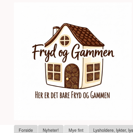
Gå
Lukk
til
innholdet
Produkter
Forside
Nyheter!
Mye fint
Lysholdere, lykter, ly