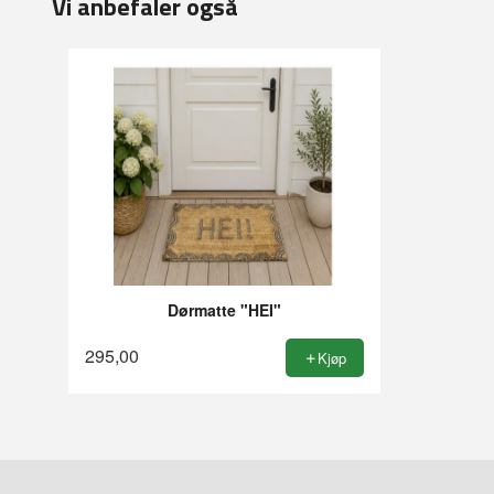
Vi anbefaler også
Dørmatte "HEI"
295,00
Kjøp