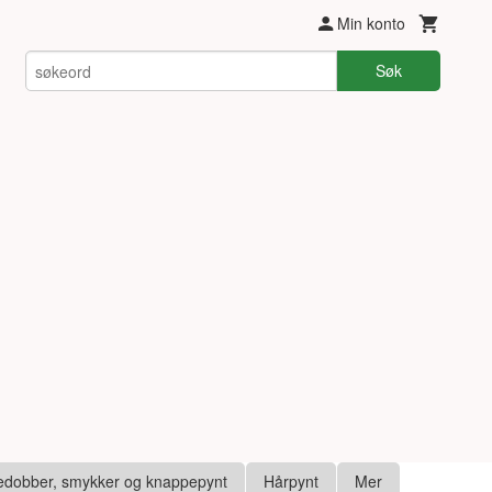
Min konto
Søk
edobber, smykker og knappepynt
Hårpynt
Mer