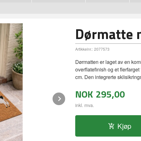
Dørmatte 
Artikkelnr.:
2077573
Dørmatten er laget av en kom
overflatefinish og et flerfarg
cm. Den integrerte sklisikring
NOK
295,00
Next
inkl. mva.
Kjøp