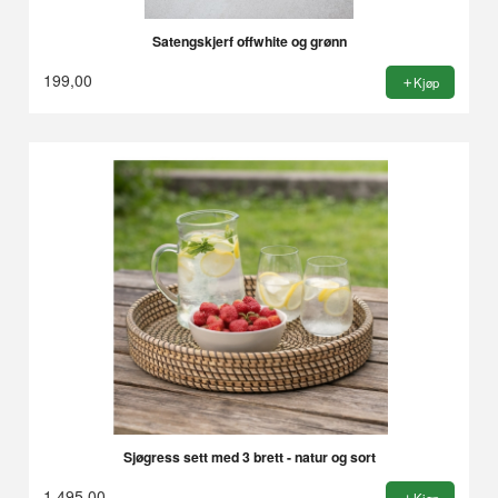
Satengskjerf offwhite og grønn
199,00
Kjøp
Sjøgress sett med 3 brett - natur og sort
1 495,00