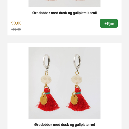
Øredobber med dusk og gullplate korall
99,00
Kjøp
199,00
Rabatt
Øredobber med dusk og gullplate rød