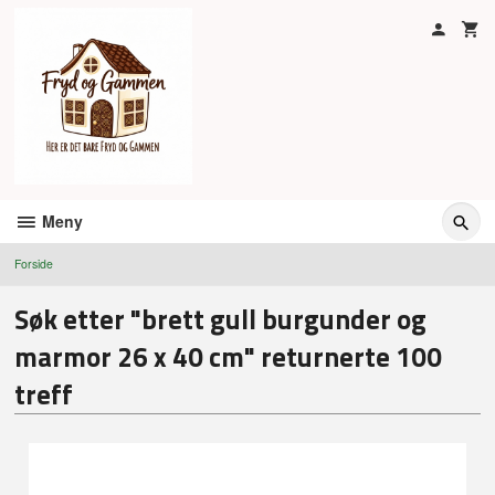
Gå
til
innholdet
Meny
Forside
Søk etter "brett gull burgunder og
marmor 26 x 40 cm" returnerte 100
treff