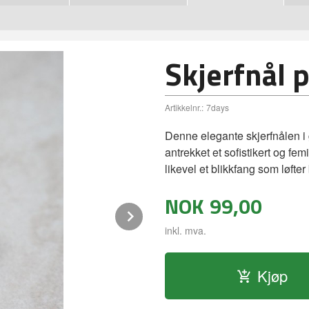
Skjerfnål 
Artikkelnr.:
7days
Denne elegante skjerfnålen i g
antrekket et sofistikert og fem
likevel et blikkfang som løfter 
NOK
99,00
Next
inkl. mva.
Kjøp