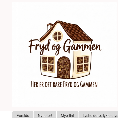
Gå
Lukk
til
innholdet
Produkter
Forside
Nyheter!
Mye fint
Lysholdere, lykter, ly