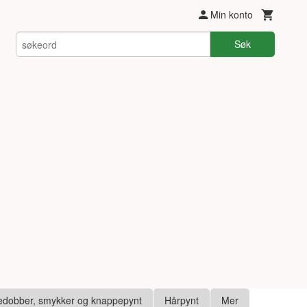
Min konto
Søk
edobber, smykker og knappepynt
Hårpynt
Mer