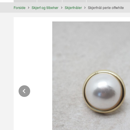
Forside
Skjerf og tilbehør
Skjerfnåler
Skjerfnål perle offwhite
Prev