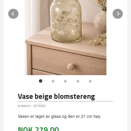
Prev
Ne
Vase beige blomstereng
Artikkelnr.:
2074832
Vasen er laget av glass og den er 21 cm høy.
NOK
279,00