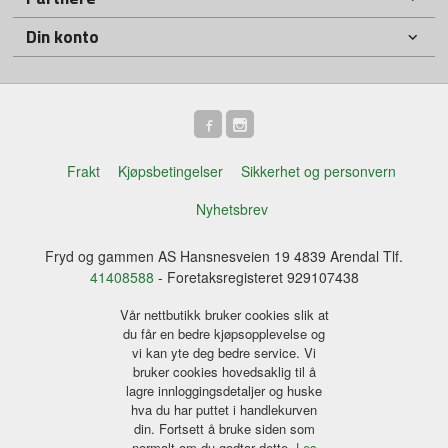
Din konto
Frakt
Kjøpsbetingelser
Sikkerhet og personvern
Nyhetsbrev
Fryd og gammen AS Hansnesveien 19 4839 Arendal Tlf.
41408588
- Foretaksregisteret 929107438
Vår nettbutikk bruker cookies slik at
du får en bedre kjøpsopplevelse og
vi kan yte deg bedre service. Vi
bruker cookies hovedsaklig til å
lagre innloggingsdetaljer og huske
hva du har puttet i handlekurven
din. Fortsett å bruke siden som
normalt om du godtar dette.
Les