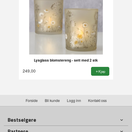
Lysglass blomstereng - sett med 2 stk
249,00
Kjøp
Forside
Bli kunde
Logg inn
Kontakt oss
Bestselgere
Partnere