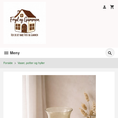
Gå
til
innholdet
Meny
Forside
Vaser, potter og hyller