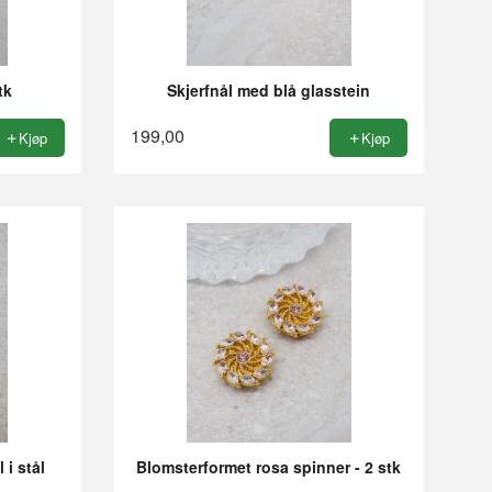
tk
Skjerfnål med blå glasstein
199,00
Kjøp
Kjøp
i stål
Blomsterformet rosa spinner - 2 stk