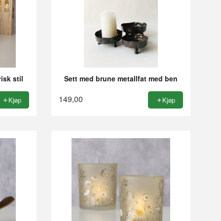
sk stil
Sett med brune metallfat med ben
149,00
Kjøp
Kjøp