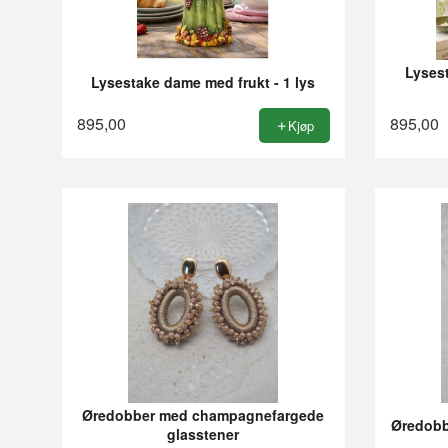
Lyses
Lysestake dame med frukt - 1 lys
895,00
895,00
Kjøp
Øredobber med champagnefargede
Øredobb
glasstener