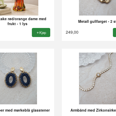
take rød/orange dame med
Metall gullfarget - 2 s
frukt - 1 lys
249,00
Kjøp
er med mørkeblå glasstener
Armbånd med Zirkonsirkel 