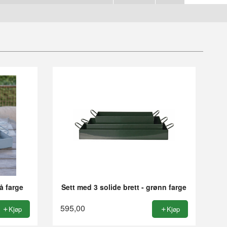
lå farge
Sett med 3 solide brett - grønn farge
595,00
Kjøp
Kjøp