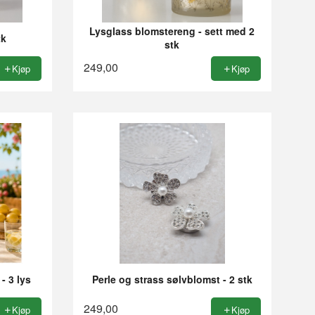
Lysglass blomstereng - sett med 2
tk
stk
249,00
Kjøp
Kjøp
- 3 lys
Perle og strass sølvblomst - 2 stk
249,00
Kjøp
Kjøp