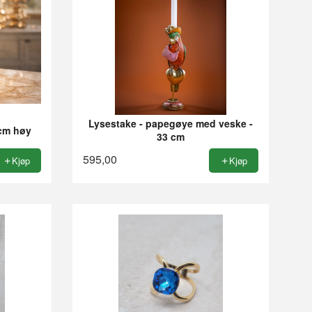
Lysestake - papegøye med veske -
 cm høy
33 cm
595,00
Kjøp
Kjøp