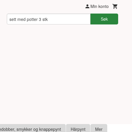
Min konto
Søk
edobber, smykker og knappepynt
Hårpynt
Mer