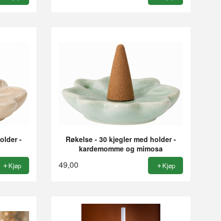
older -
Røkelse - 30 kjegler med holder -
kardemomme og mimosa
49,00
Kjøp
Kjøp