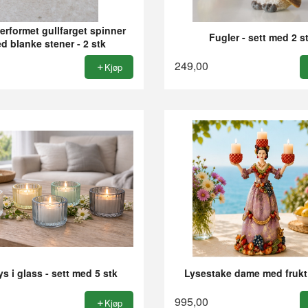
erformet gullfarget spinner
Fugler - sett med 2 s
d blanke stener - 2 stk
249,00
Kjøp
ys i glass - sett med 5 stk
Lysestake dame med frukt 
995,00
Kjøp