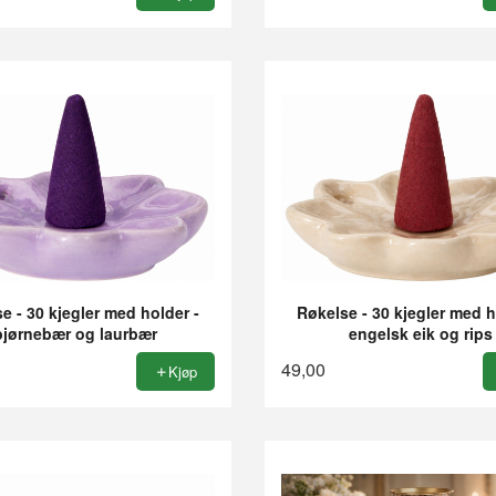
e - 30 kjegler med holder -
Røkelse - 30 kjegler med h
bjørnebær og laurbær
engelsk eik og rips
49,00
Kjøp