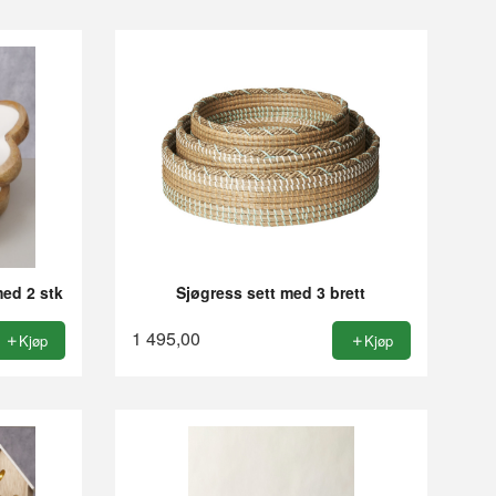
med 2 stk
Sjøgress sett med 3 brett
1 495,00
Kjøp
Kjøp