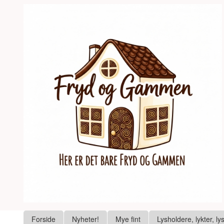
Gå
Lukk
til
innholdet
Produkter
Forside
Nyheter!
Mye fint
Lysholdere, lykter, ly