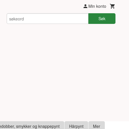
Min konto
Søk
edobber, smykker og knappepynt
Hårpynt
Mer