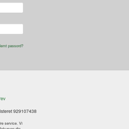
lemt passord?
rev
isteret 929107438
re service. Vi
dlekurven din.