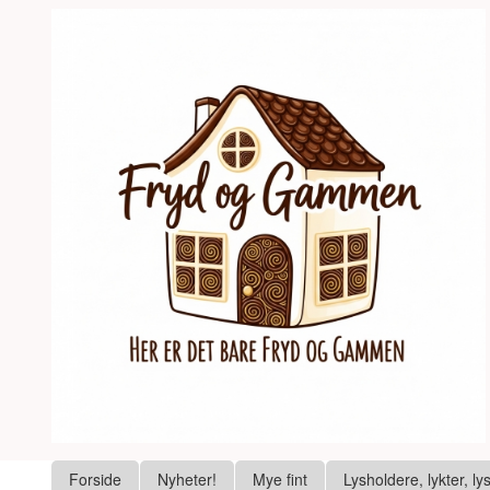
Gå
Lukk
til
innholdet
Produkter
Forside
Nyheter!
Mye fint
Lysholdere, lykter, ly