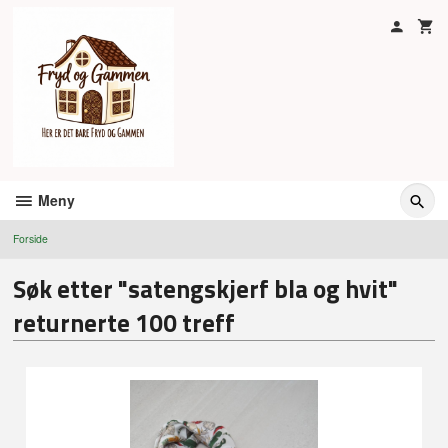
Gå
til
innholdet
Meny
Forside
Søk etter "satengskjerf bla og hvit"
returnerte 100 treff