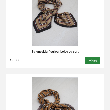
Satengskjerf striper beige og sort
199,00
Kjøp