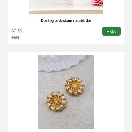
Dusj og badeskum roseblader
66,50
Kjøp
95,00
Rabatt