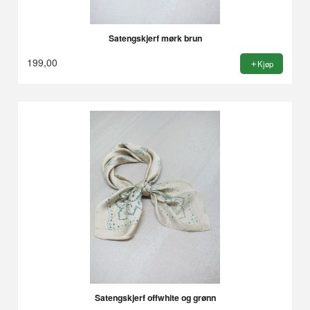
Satengskjerf mørk brun
199,00
Kjøp
Satengskjerf offwhite og grønn