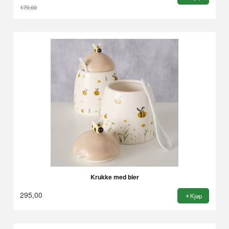
179,00
Rabatt
Krukke med bier
295,00
Kjøp