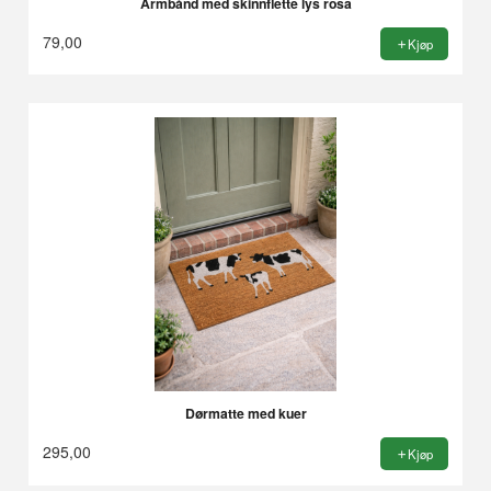
Armbånd med skinnflette lys rosa
79,00
Kjøp
Dørmatte med kuer
295,00
Kjøp