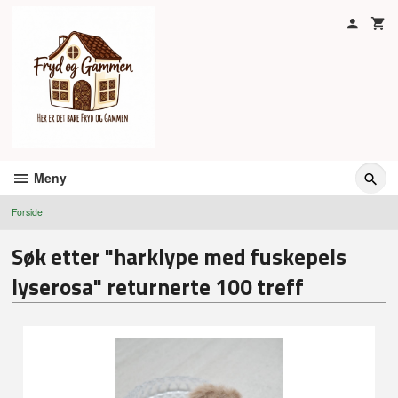
Gå
til
innholdet
Meny
Forside
Søk etter "harklype med fuskepels
lyserosa" returnerte 100 treff