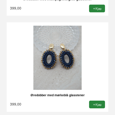
399,00
Kjøp
Øredobber med mørkeblå glasstener
399,00
Kjøp