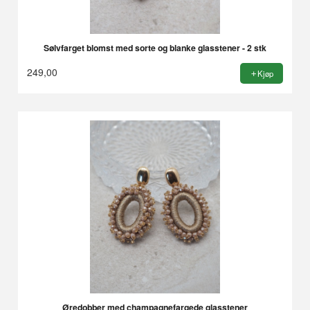
Sølvfarget blomst med sorte og blanke glasstener - 2 stk
249,00
Kjøp
Øredobber med champagnefargede glasstener