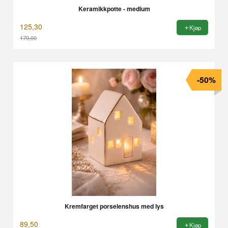
Keramikkpotte - medium
125,30
Kjøp
179,00
Rabatt
-50%
Kremfarget porselenshus med lys
89,50
Kjøp