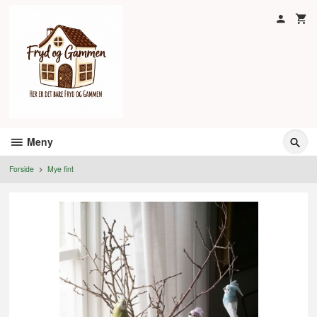
Gå
til
innholdet
Meny
Forside
Mye fint