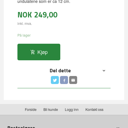
undulatene som er ca 12 cm.
NOK
249,00
inkl. mva.
På lager
Kjøp
Del dette
Forside
Bli kunde
Logg inn
Kontakt oss
Bestselgere