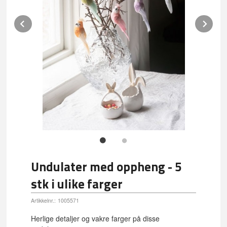
Prev
Ne
Undulater med oppheng - 5
stk i ulike farger
Artikkelnr.:
1005571
Herlige detaljer og vakre farger på disse