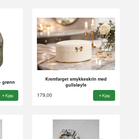
Kremfarget smykkeskrin med
- grønn
gullsløyfe
179,00
Kjøp
Kjøp