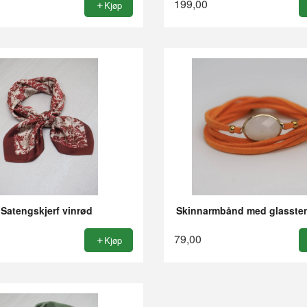
199,00
Kjøp
Satengskjerf vinrød
Skinnarmbånd med glasste
79,00
Kjøp