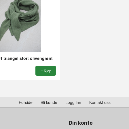
rf triangel stort olivengrønt
Kjøp
Forside
Bli kunde
Logg inn
Kontakt oss
Din konto