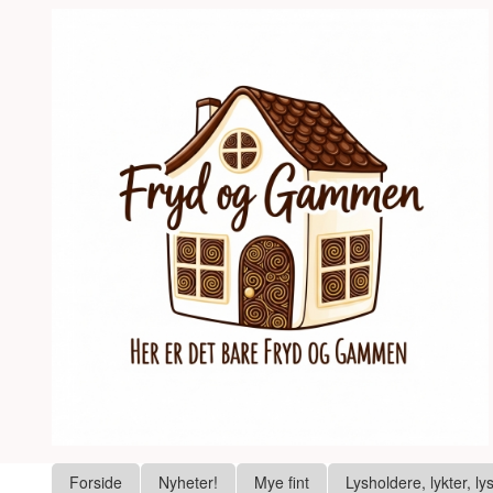
Gå
Lukk
til
innholdet
Produkter
Forside
Nyheter!
Mye fint
Lysholdere, lykter, ly