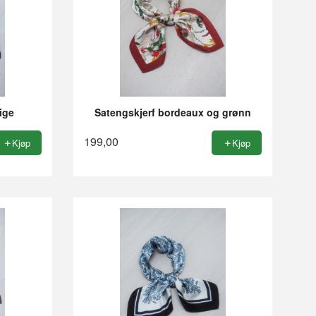
ige
Satengskjerf bordeaux og grønn
199,00
Kjøp
Kjøp