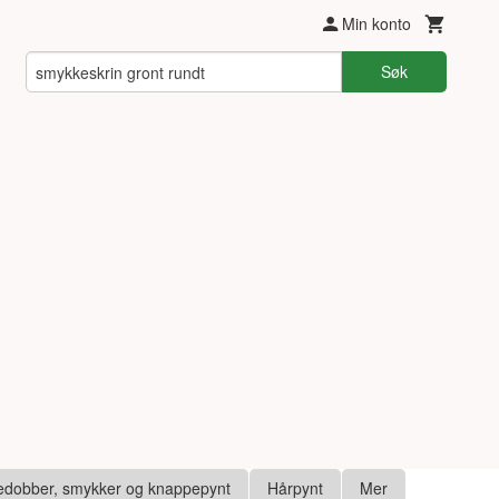
Min konto
Søk
edobber, smykker og knappepynt
Hårpynt
Mer