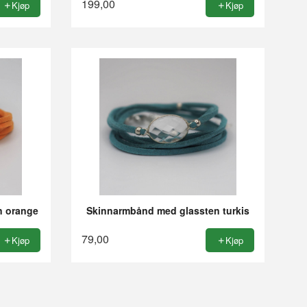
199,00
Kjøp
Kjøp
n orange
Skinnarmbånd med glassten turkis
79,00
Kjøp
Kjøp