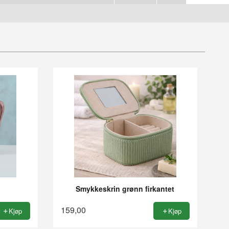
Smykkeskrin grønn firkantet
159,00
Kjøp
Kjøp