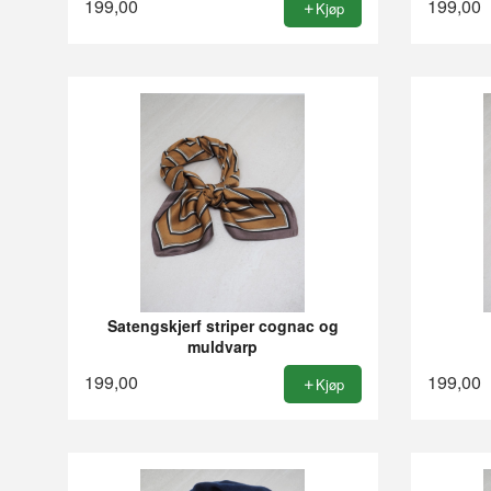
199,00
199,00
Kjøp
Satengskjerf striper cognac og
muldvarp
199,00
199,00
Kjøp