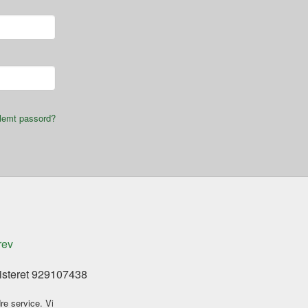
lemt passord?
rev
isteret 929107438
re service. Vi