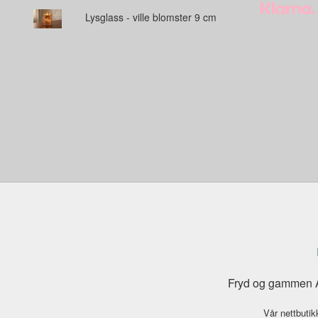
Lysglass - ville blomster 9 cm
Fryd og gammen A
Vår nettbutik