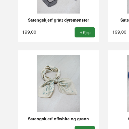
Satengskjerf grått dyremønster
Sate
199,00
199,00
Kjøp
Satengskjerf offwhite og grønn