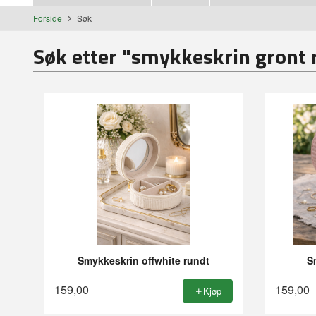
Forside
Søk
Søk etter "smykkeskrin gront r
Smykkeskrin offwhite rundt
S
159,00
159,00
Kjøp