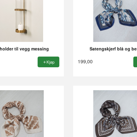
holder til vegg messing
Satengskjerf blå og be
199,00
Kjøp