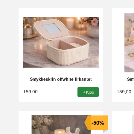
Smykkeskrin offwhite firkantet
Smy
159,00
159,00
Kjøp
-50%