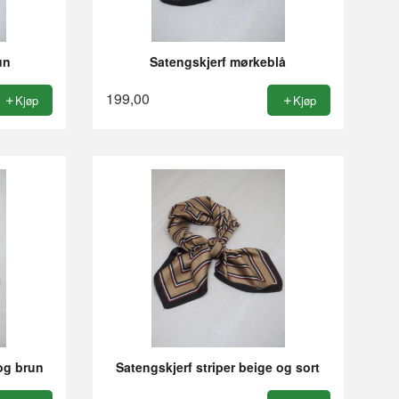
un
Satengskjerf mørkeblå
199,00
Kjøp
Kjøp
 og brun
Satengskjerf striper beige og sort