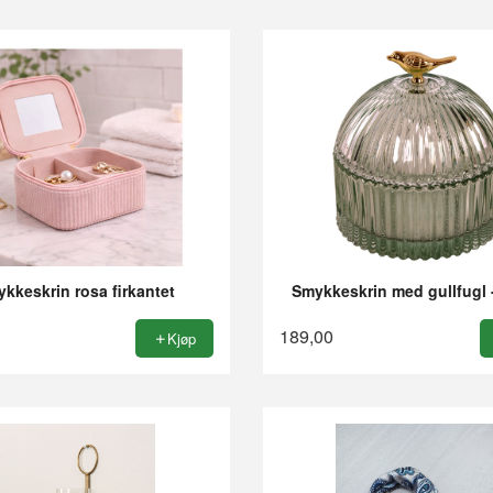
kkeskrin rosa firkantet
Smykkeskrin med gullfugl 
189,00
Kjøp