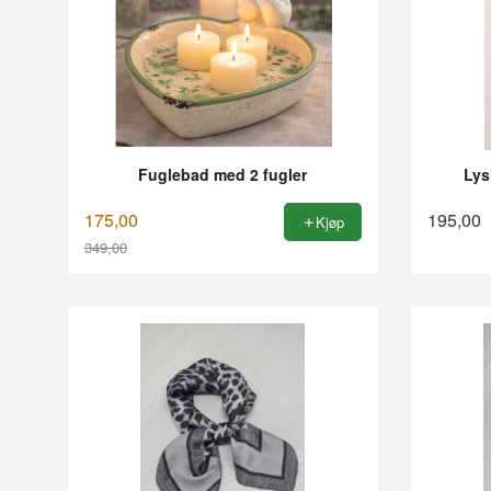
Fuglebad med 2 fugler
Lys
175,00
195,00
Kjøp
349,00
Rabatt