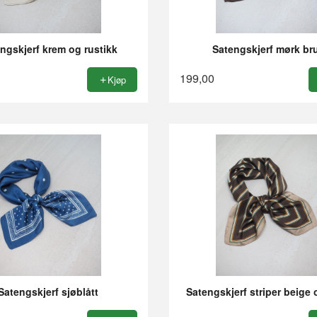
ngskjerf krem og rustikk
Satengskjerf mørk br
199,00
Kjøp
Satengskjerf sjøblått
Satengskjerf striper beige