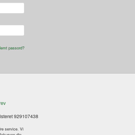
lemt passord?
rev
isteret 929107438
re service. Vi
dlekurven din.