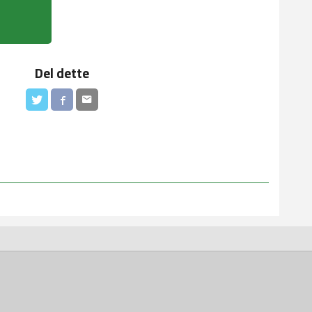
Prisen gjelder 
Del dette