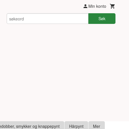
Min konto
Søk
edobber, smykker og knappepynt
Hårpynt
Mer