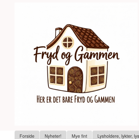
Gå
Lukk
til
innholdet
Produkter
Forside
Nyheter!
Mye fint
Lysholdere, lykter, ly