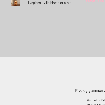
Lysglass - ville blomster 9 cm
Fryd og gammen A
Vår nettbutik
bruker cookie