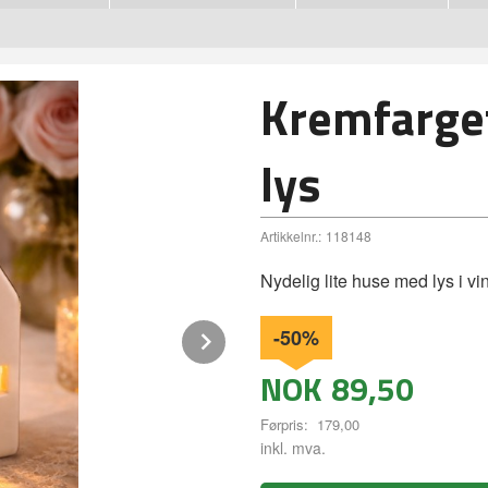
Kremfarge
lys
Artikkelnr.:
118148
Nydelig lite huse med lys i vi
Next
-50%
NOK
89,50
Førpris:
179,00
Rabatt
inkl. mva.