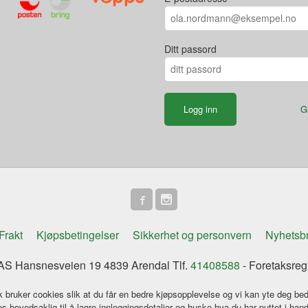
Ditt passord
G
Frakt
Kjøpsbetingelser
Sikkerhet og personvern
Nyhetsb
S Hansnesveien 19 4839 Arendal Tlf.
41408588
- Foretaksreg
k bruker cookies slik at du får en bedre kjøpsopplevelse og vi kan yte deg bed
s hovedsaklig til å lagre innloggingsdetaljer og huske hva du har puttet i han