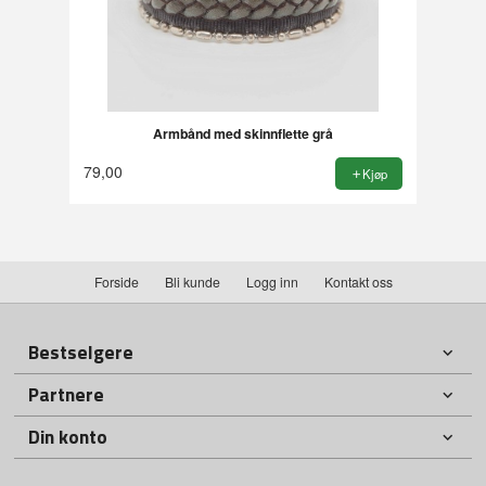
Armbånd med skinnflette grå
79,00
Kjøp
Forside
Bli kunde
Logg inn
Kontakt oss
Bestselgere
Partnere
Din konto