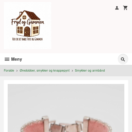
Gå
til
innholdet
Meny
Forside
Øredobber, smykker og knappepynt
Smykker og armbånd