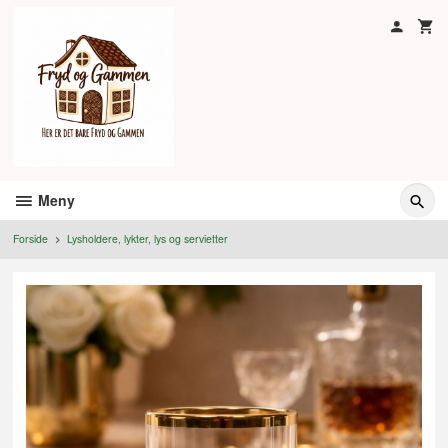
Gå
til
innholdet
Meny
Forside
Lysholdere, lykter, lys og servietter