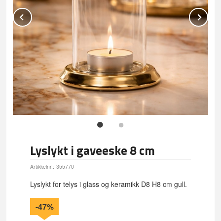
Prev
Ne
Lyslykt i gaveeske 8 cm
Artikkelnr.:
355770
Lyslykt for telys i glass og keramikk D8 H8 cm gull.
-47%