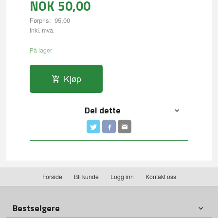
NOK
50,00
Førpris:
95,00
Rabatt
inkl. mva.
På lager
Kjøp
Del dette
Forside
Bli kunde
Logg inn
Kontakt oss
Bestselgere