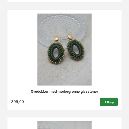
Øredobber med mørkegrønne glasstener
399,00
Kjøp