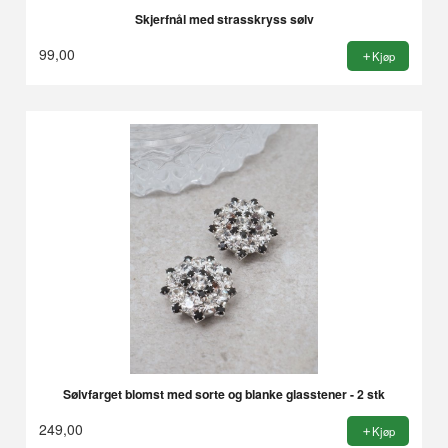
Skjerfnål med strasskryss sølv
99,00
Kjøp
Sølvfarget blomst med sorte og blanke glasstener - 2 stk
249,00
Kjøp