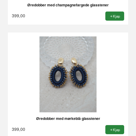
Øredobber med champagnefargede glasstener
399,00
Kjøp
Øredobber med mørkeblå glasstener
399,00
Kjøp