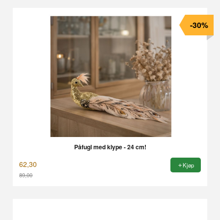
-30%
Påfugl med klype - 24 cm!
62,30
Kjøp
89,00
Rabatt