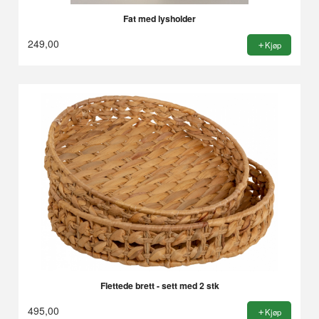
Fat med lysholder
249,00
Kjøp
Flettede brett - sett med 2 stk
495,00
Kjøp