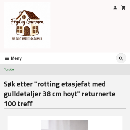
Gå
til
innholdet
Meny
Forside
Søk etter "rotting etasjefat med
gulldetaljer 38 cm hoyt" returnerte
100 treff