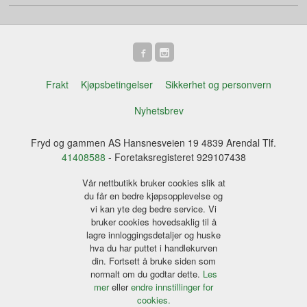
Frakt
Kjøpsbetingelser
Sikkerhet og personvern
Nyhetsbrev
Fryd og gammen AS Hansnesveien 19 4839 Arendal Tlf.
41408588
- Foretaksregisteret 929107438
Vår nettbutikk bruker cookies slik at
du får en bedre kjøpsopplevelse og
vi kan yte deg bedre service. Vi
bruker cookies hovedsaklig til å
lagre innloggingsdetaljer og huske
hva du har puttet i handlekurven
din. Fortsett å bruke siden som
normalt om du godtar dette.
Les
mer
eller
endre innstillinger for
cookies.