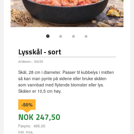
Lysskål - sort
Artikkelnr.:
94039
Skål, 28 cm i diameter. Passer til kubbelys i midten
så kan man pynte på sidene eller bruke skålen
som vannbad med flytende blomster eller lys.
Skålen er 10,5 cm høy.
-50%
NOK
247,50
Førpris:
495,00
Rabatt
inkl. mva.