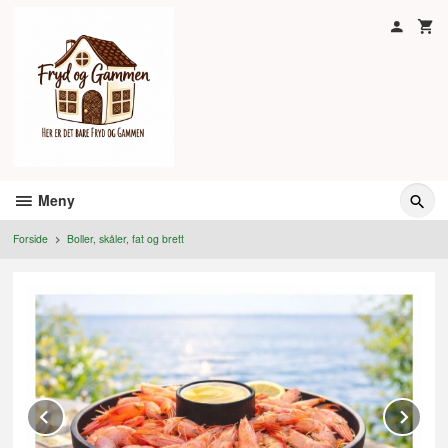
Gå
til
innholdet
Meny
Forside
Boller, skåler, fat og brett
Prev
Ne