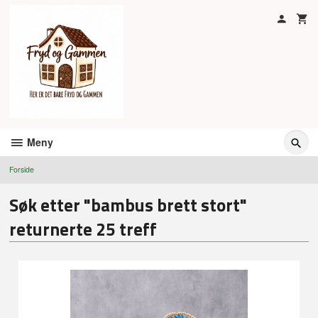
Gå
til
innholdet
Meny
Forside
Søk etter "bambus brett stort"
returnerte 25 treff