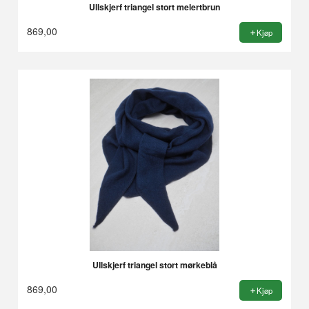
Ullskjerf triangel stort melertbrun
869,00
Kjøp
Ullskjerf triangel stort mørkeblå
869,00
Kjøp