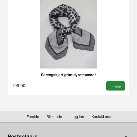
Satengskjerf grått dyremønster
199,00
Kjøp
Forside
Bli kunde
Logg inn
Kontakt oss
Bestselgere