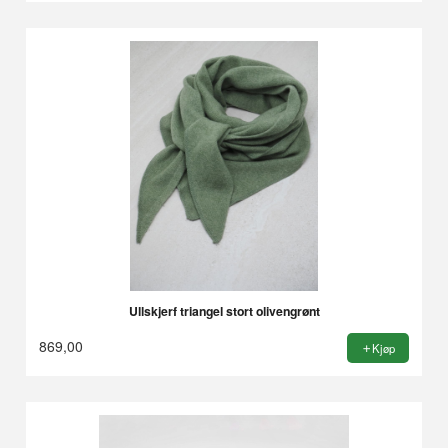
Ullskjerf triangel stort olivengrønt
869,00
Kjøp