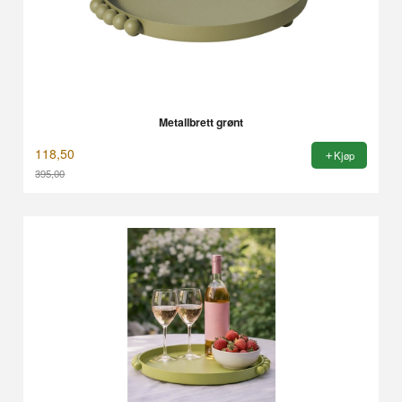
Metallbrett grønt
118,50
Kjøp
395,00
Rabatt