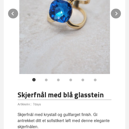
Prev
Ne
Skjerfnål med blå glasstein
Artikkelnr.:
7days
Skjerfnål med krystall og gullfarget finish. Gi
antrekket ditt et sofistikert løft med denne elegante
skjerfnålen.