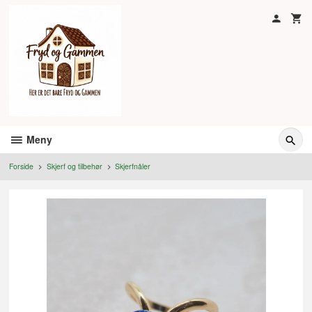
Gå
til
innholdet
Meny
Forside
Skjerf og tilbehør
Skjerfnåler