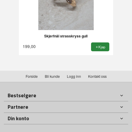
Skjerfnål strasskryss gull
199,00
Kjøp
Forside
Bli kunde
Logg inn
Kontakt oss
Bestselgere
Partnere
Din konto