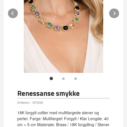
Prev
Ne
Renessanse smykke
Artikkelnr.:
GF3066
18K forgylt collier med multifargede stener og
perler. Farge: Multifarget/ Forgylt / Klar Lengde: 40
cm + 5 cm Materiale: Brass / 18K forgylling / Stener