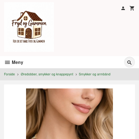
Gå
til
innholdet
Meny
Forside
Øredobber, smykker og knappepynt
Smykker og armbånd