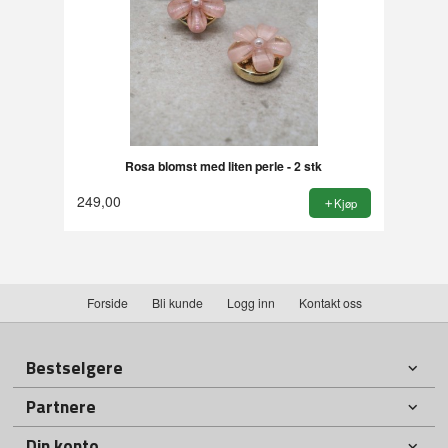
Rosa blomst med liten perle - 2 stk
249,00
Kjøp
Forside
Bli kunde
Logg inn
Kontakt oss
Bestselgere
Partnere
Din konto