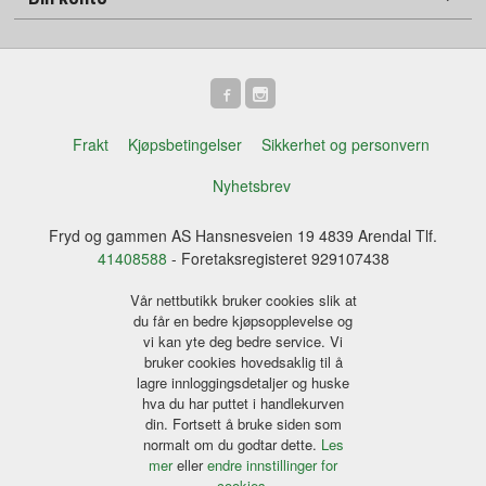
Frakt
Kjøpsbetingelser
Sikkerhet og personvern
Nyhetsbrev
Fryd og gammen AS Hansnesveien 19 4839 Arendal Tlf.
41408588
- Foretaksregisteret 929107438
Vår nettbutikk bruker cookies slik at
du får en bedre kjøpsopplevelse og
vi kan yte deg bedre service. Vi
bruker cookies hovedsaklig til å
lagre innloggingsdetaljer og huske
hva du har puttet i handlekurven
din. Fortsett å bruke siden som
normalt om du godtar dette.
Les
mer
eller
endre innstillinger for
cookies.