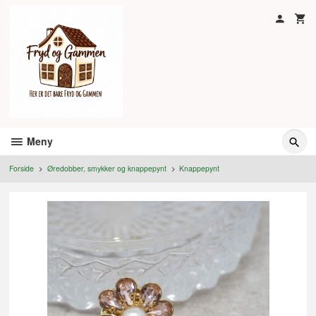
Gå
til
innholdet
Meny
Forside
Øredobber, smykker og knappepynt
Knappepynt