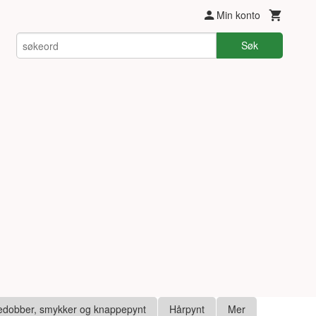
Min konto
Søk
edobber, smykker og knappepynt
Hårpynt
Mer