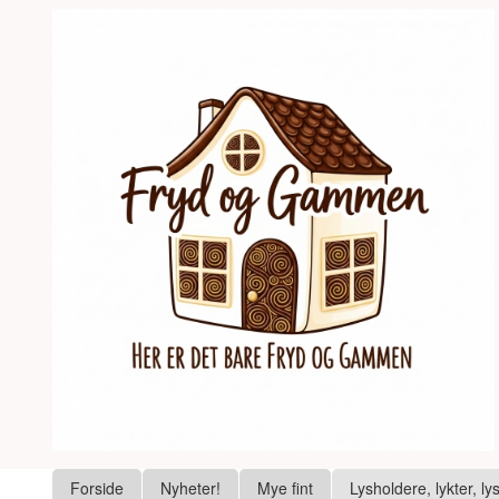
Gå
Lukk
til
innholdet
Produkter
Forside
Nyheter!
Mye fint
Lysholdere, lykter, ly