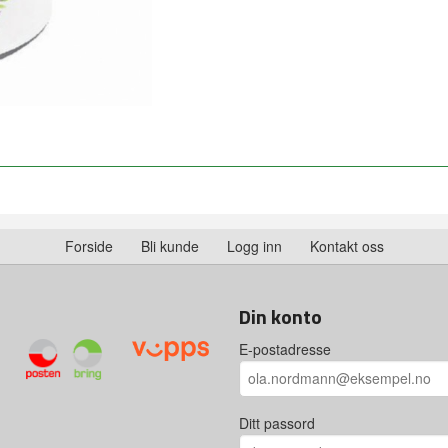
Forside
Bli kunde
Logg inn
Kontakt oss
Din konto
E-postadresse
Ditt passord