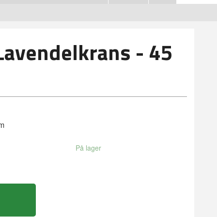
Lavendelkrans - 45
cm
På lager