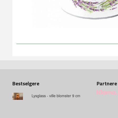
Bestselgere
Partnere
Lysglass - ville blomster 9 cm