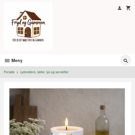
Gå
til
innholdet
Meny
Forside
Lysholdere, lykter, lys og servietter