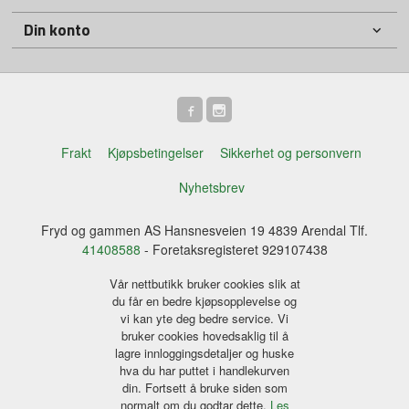
Din konto
Frakt
Kjøpsbetingelser
Sikkerhet og personvern
Nyhetsbrev
Fryd og gammen AS Hansnesveien 19 4839 Arendal Tlf.
41408588
- Foretaksregisteret 929107438
Vår nettbutikk bruker cookies slik at
du får en bedre kjøpsopplevelse og
vi kan yte deg bedre service. Vi
bruker cookies hovedsaklig til å
lagre innloggingsdetaljer og huske
hva du har puttet i handlekurven
din. Fortsett å bruke siden som
normalt om du godtar dette.
Les