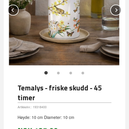
Prev
Ne
Temalys - friske skudd - 45
timer
Artikkelnr.:
19318400
Høyde: 10 cm Diameter: 10 cm