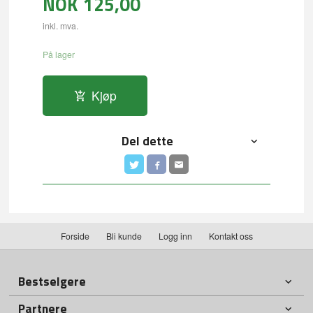
NOK
125,00
inkl. mva.
På lager
Kjøp
Del dette
Forside
Bli kunde
Logg inn
Kontakt oss
Bestselgere
Partnere