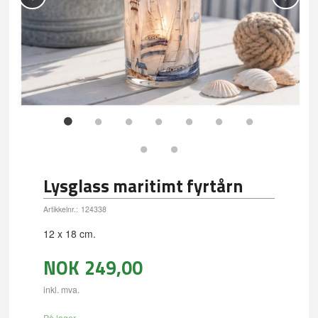
Lysglass maritimt fyrtårn
Artikkelnr.:
124338
12 x 18 cm.
NOK
249,00
inkl. mva.
På lager