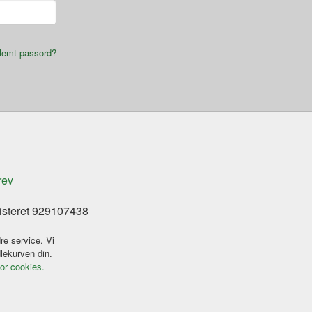
lemt passord?
rev
isteret 929107438
re service. Vi
dlekurven din.
for cookies.