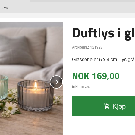
 5 stk
Duftlys i g
Artikkelnr.:
121927
Glassene er 5 x 4 cm. Lys grå,
NOK
169,00
Next
inkl. mva.
Kjøp