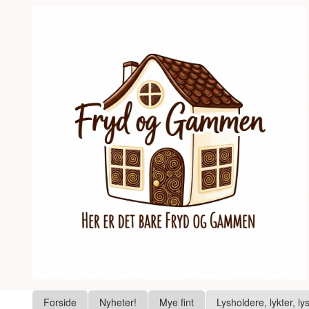
Gå
Lukk
til
innholdet
Produkter
Forside
Nyheter!
Mye fint
Lysholdere, lykter, ly