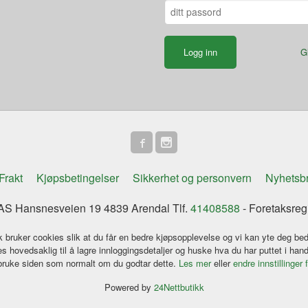
G
Frakt
Kjøpsbetingelser
Sikkerhet og personvern
Nyhetsb
S Hansnesveien 19 4839 Arendal Tlf.
41408588
- Foretaksreg
k bruker cookies slik at du får en bedre kjøpsopplevelse og vi kan yte deg bed
s hovedsaklig til å lagre innloggingsdetaljer og huske hva du har puttet i han
 bruke siden som normalt om du godtar dette.
Les mer
eller
endre innstillinger 
Powered by
24Nettbutikk