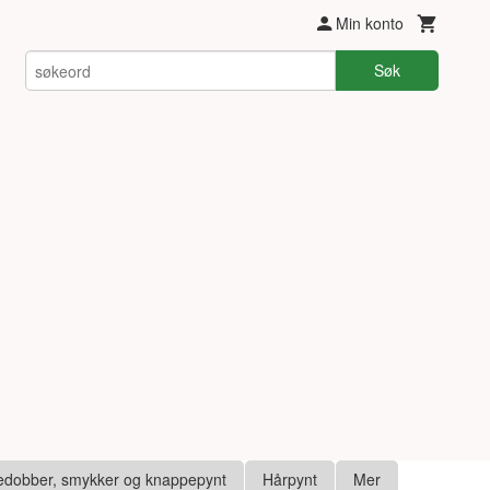
Min konto
Søk
edobber, smykker og knappepynt
Hårpynt
Mer