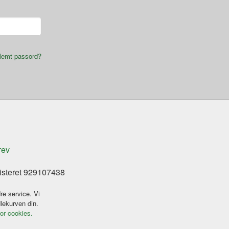
lemt passord?
rev
isteret 929107438
re service. Vi
dlekurven din.
for cookies.