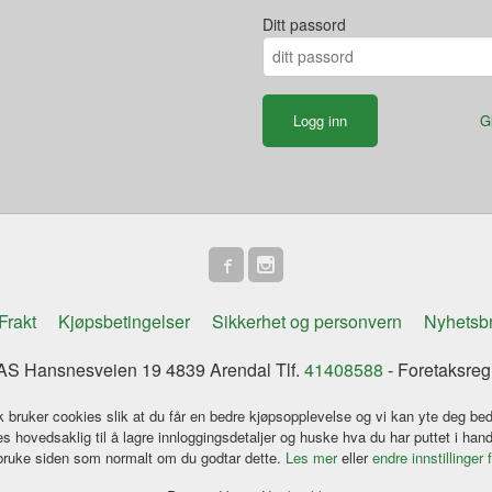
Ditt passord
G
Frakt
Kjøpsbetingelser
Sikkerhet og personvern
Nyhetsb
S Hansnesveien 19 4839 Arendal Tlf.
41408588
- Foretaksreg
k bruker cookies slik at du får en bedre kjøpsopplevelse og vi kan yte deg bed
s hovedsaklig til å lagre innloggingsdetaljer og huske hva du har puttet i han
 bruke siden som normalt om du godtar dette.
Les mer
eller
endre innstillinger 