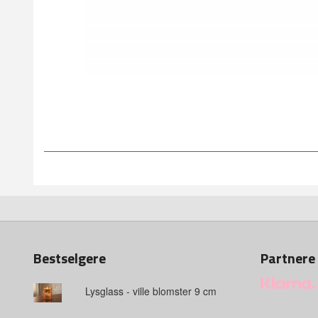
Bestselgere
Partnere
Lysglass - ville blomster 9 cm