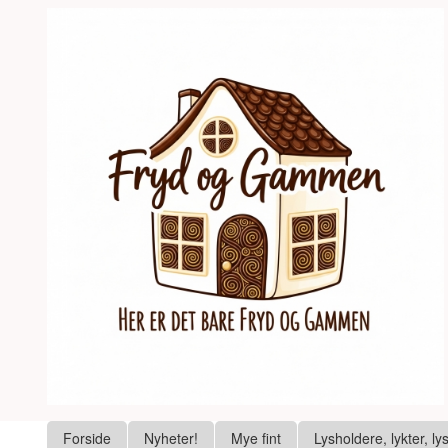
Gå
Lukk
til
innholdet
Produkter
Forside
Nyheter!
Mye fint
Lysholdere, lykter, ly