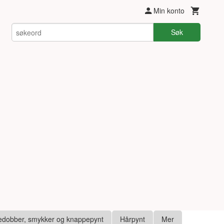
Min konto
Søk
edobber, smykker og knappepynt
Hårpynt
Mer