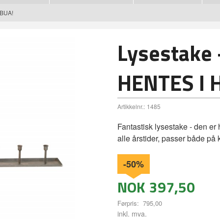
EBUA!
Lysestake 
HENTES I 
Artikkelnr.:
1485
Fantastisk lysestake - den er 
alle årstider, passer både på
-50%
NOK
397,50
Førpris:
795,00
Rabatt
inkl. mva.