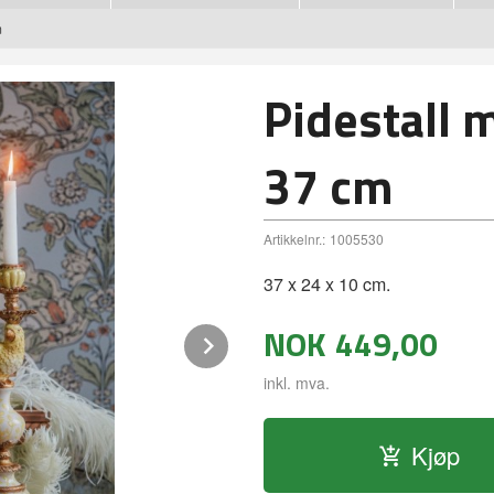
m
Pidestall 
37 cm
Artikkelnr.:
1005530
37 x 24 x 10 cm.
NOK
449,00
Next
inkl. mva.
Kjøp