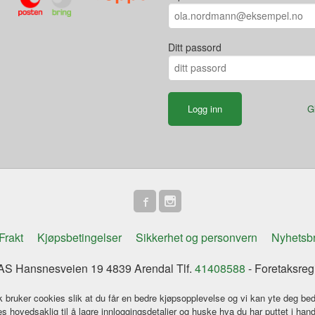
Ditt passord
G
Frakt
Kjøpsbetingelser
Sikkerhet og personvern
Nyhetsb
S Hansnesveien 19 4839 Arendal Tlf.
41408588
- Foretaksreg
k bruker cookies slik at du får en bedre kjøpsopplevelse og vi kan yte deg bed
s hovedsaklig til å lagre innloggingsdetaljer og huske hva du har puttet i han