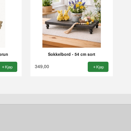
brun
Sokkelbord - 54 cm sort
349,00
Kjøp
Kjøp