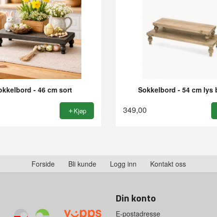
okkelbord - 46 cm sort
Sokkelbord - 54 cm lys 
349,00
Kjøp
Forside
Bli kunde
Logg inn
Kontakt oss
Din konto
E-postadresse