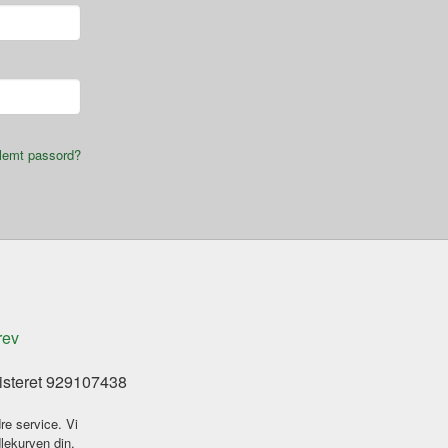
lemt passord?
rev
isteret 929107438
re service. Vi
dlekurven din.