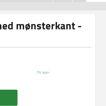
med mønsterkant -
På lager