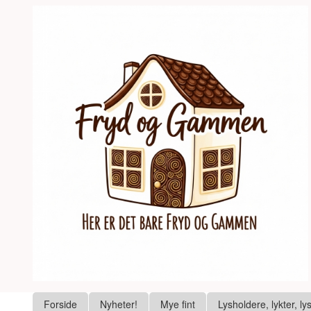
Gå
Lukk
til
innholdet
Produkter
Forside
Nyheter!
Mye fint
Lysholdere, lykter, ly