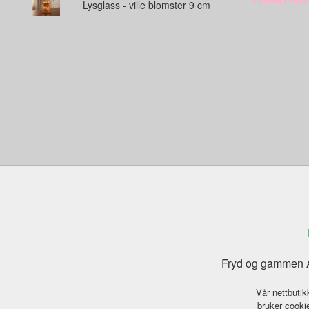
Lysglass - ville blomster 9 cm
Fryd og gammen A
Vår nettbutik
bruker cookie