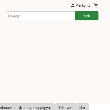
Min konto
Søk
edobber, smykker og knappepynt
Hårpynt
Mer