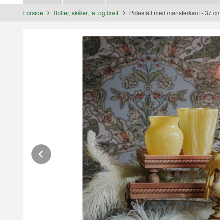
Forside
Boller, skåler, fat og brett
Pidestall med mønsterkant - 37 c
Prev