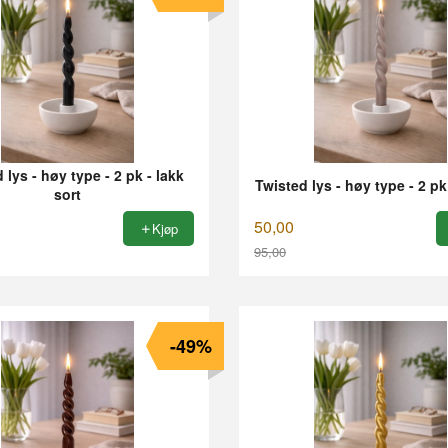
 lys - høy type - 2 pk - lakk
Twisted lys - høy type - 2 pk 
sort
50,00
Kjøp
95,00
Rabatt
-49%