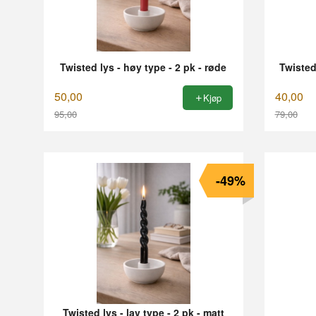
Twisted lys - høy type - 2 pk - røde
Twisted 
50,00
40,00
Kjøp
95,00
79,00
Rabatt
Rabatt
-49%
Twisted lys - lav type - 2 pk - matt