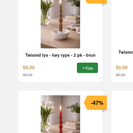
Twisted
Twisted lys - høy type - 2 pk - brun
50,00
50,00
Kjøp
95,00
95,00
Rabatt
Rabatt
-47%