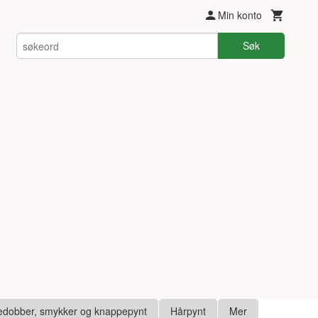
Min konto
Søk
edobber, smykker og knappepynt
Hårpynt
Mer