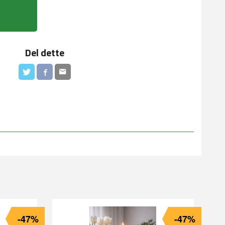
Del dette
-47%
-47%