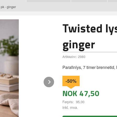
 pk - ginger
Twisted lys
ginger
Artikkelnr.:
2980
Parafinlys, 7 timer brennetid, 
Next
-50%
NOK
47,50
Førpris:
95,00
Rabatt
inkl. mva.