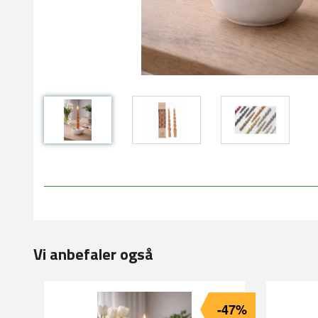
Vi anbefaler også
-47%