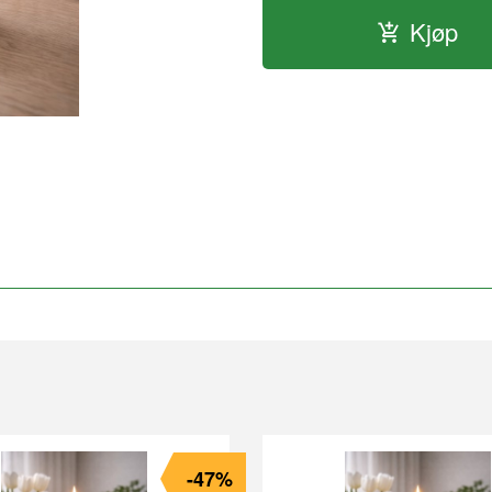
Kjøp
-47%