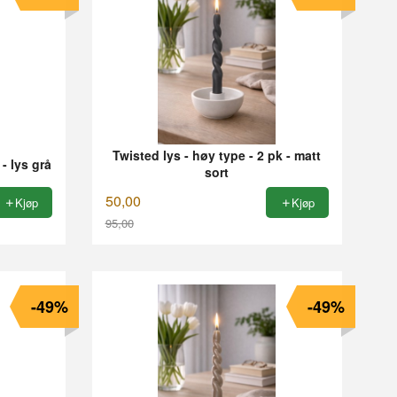
Twisted lys - høy type - 2 pk - matt
- lys grå
sort
50,00
Kjøp
Kjøp
95,00
Rabatt
-49%
-49%