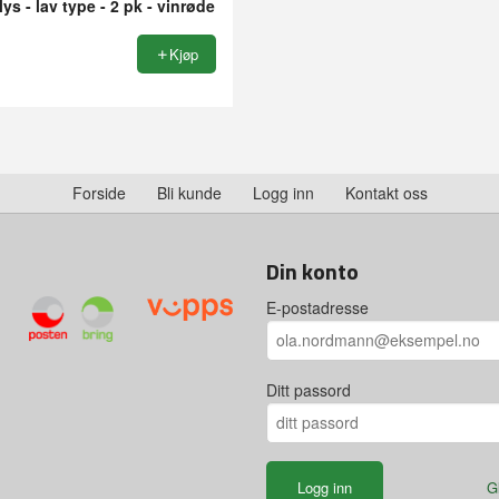
lys - lav type - 2 pk - vinrøde
Kjøp
Forside
Bli kunde
Logg inn
Kontakt oss
Din konto
E-postadresse
Ditt passord
G