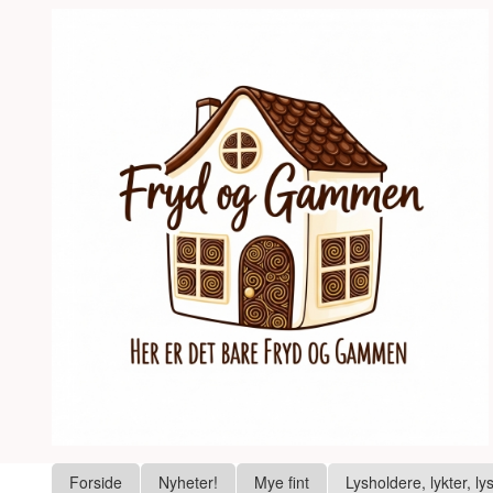
Gå
Lukk
til
innholdet
Produkter
Forside
Nyheter!
Mye fint
Lysholdere, lykter, ly