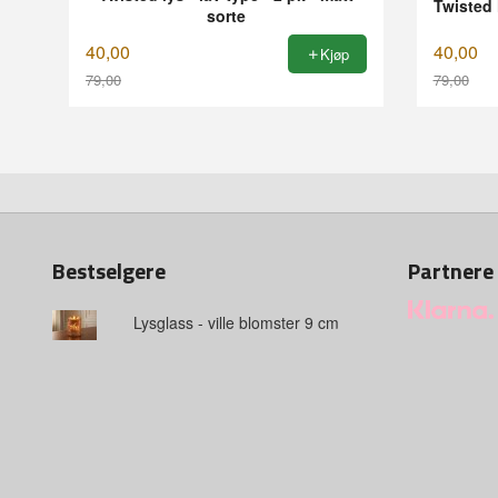
Twisted 
sorte
40,00
40,00
Kjøp
79,00
79,00
Rabatt
Rabatt
Bestselgere
Partnere
Lysglass - ville blomster 9 cm