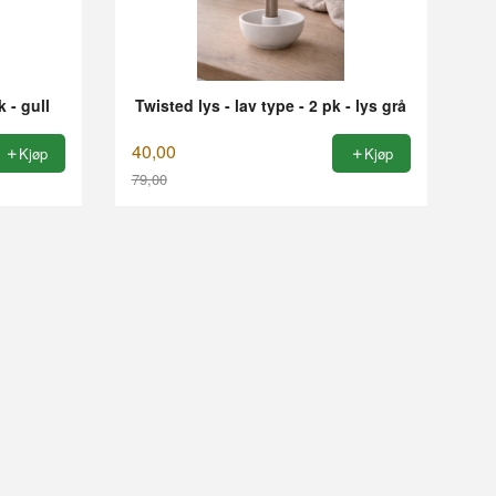
k - gull
Twisted lys - lav type - 2 pk - lys grå
40,00
Kjøp
Kjøp
79,00
Rabatt