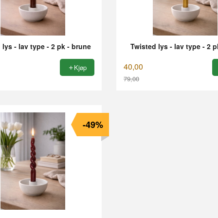
lys - lav type - 2 pk - brune
Twisted lys - lav type - 2 p
40,00
Kjøp
79,00
Rabatt
-49%