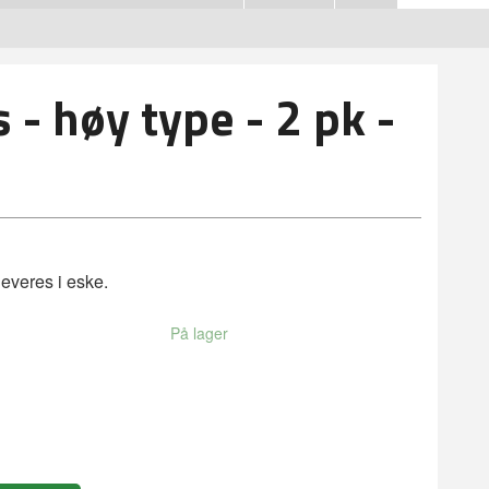
 - høy type - 2 pk -
leveres i eske.
På lager