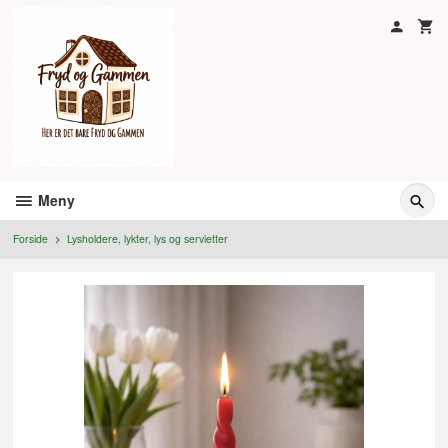
Gå
til
innholdet
Meny
Forside
Lysholdere, lykter, lys og servietter