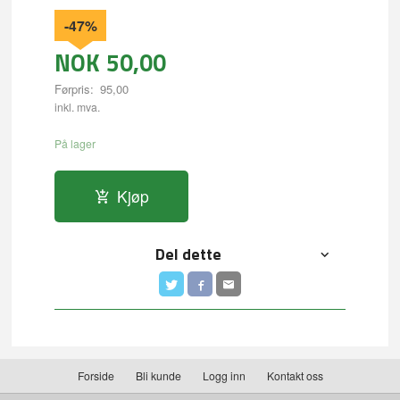
-47%
NOK
50,00
Førpris:
95,00
Rabatt
inkl. mva.
På lager
Kjøp
Del dette
Forside
Bli kunde
Logg inn
Kontakt oss