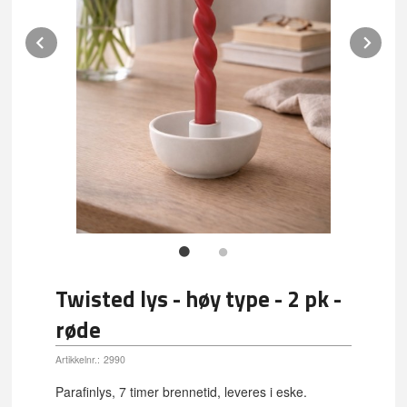
Prev
Ne
Twisted lys - høy type - 2 pk -
røde
Artikkelnr.:
2990
Parafinlys, 7 timer brennetid, leveres i eske.